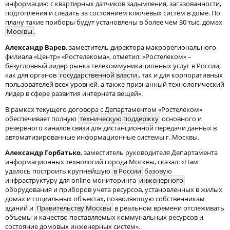
информацию с квартирных датчиков задымления, загазованности,
подтопления и следить за состоянием ключевых систем в доме. По
плану такие приборы будут установлены в более чем 30 тыс. домах
Москвы
.
Александр Варев
, заместитель директора макрорегионального
филиала «Центр» «Ростелекома», отметил: «Ростелеком» –
безусловный лидер рынка телекоммуникационных услуг в России,
как для органов
государственной власти
, так и для корпоративных
пользователей всех уровней, а также признанный технологический
лидер в сфере развития интернета вещей».
В рамках текущего договора с Департаментом «Ростелеком»
обеспечивает полную
техническую поддержку
основного и
резервного каналов связи для дистанционной передачи данных в
автоматизированные информационные системы г. Москвы.
Александр Горбатько
, заместитель руководителя Департамента
информационных технологий города Москвы, сказал: «Нам
удалось построить крупнейшую
в России
базовую
инфраструктуру для online-мониторинга
инженерного
оборудования и приборов учета ресурсов, установленных в жилых
домах и социальных объектах, позволяющую собственникам
зданий и
Правительству Москвы
в реальном времени отслеживать
объемы и качество поставляемых коммунальных ресурсов и
состояние домовых инженерных систем».