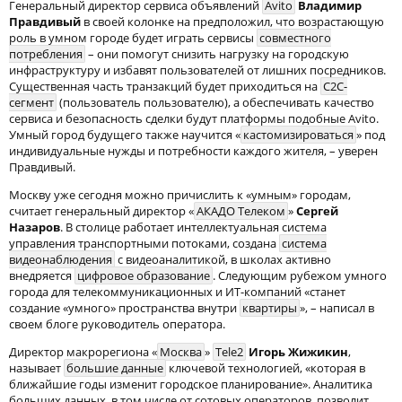
Генеральный директор сервиса объявлений
Avito
Владимир
Правдивый
в своей колонке на предположил, что возрастающую
роль в умном городе будет играть сервисы
совместного
потребления
– они помогут снизить нагрузку на городскую
инфраструктуру и избавят пользователей от лишних посредников.
Существенная часть транзакций будет приходиться на
C2C-
сегмент
(пользователь пользователю), а обеспечивать качество
сервиса и безопасность сделки будут платформы подобные Avito.
Умный город будущего также научится «
кастомизироваться
» под
индивидуальные нужды и потребности каждого жителя, – уверен
Правдивый.
Москву уже сегодня можно причислить к «умным» городам,
считает генеральный директор «
АКАДО Телеком
»
Сергей
Назаров
. В столице работает интеллектуальная система
управления транспортными потоками, создана
система
видеонаблюдения
с видеоаналитикой, в школах активно
внедряется
цифровое образование
. Следующим рубежом умного
города для телекоммуникационных и ИТ-компаний «станет
создание «умного» пространства внутри
квартиры
», – написал в
своем блоге руководитель оператора.
Директор макрорегиона «
Москва
»
Tele2
Игорь Жижикин
,
называет
большие данные
ключевой технологией, «которая в
ближайшие годы изменит городское планирование». Аналитика
больших данных, в том числе от сотовых операторов, позволит