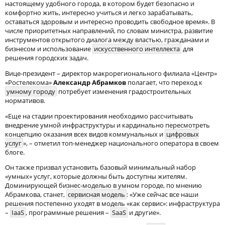
настоящему удобного города, в котором будет безопасно и
комфортно жить, интересно учиться и легко зарабатывать,
оставаться здоровым и интересно проводить свободное время». В
числе приоритетных направлений, по словам министра, развитие
инструментов открытого диалога между властью, гражданами и
бизнесом и использование
искусственного интеллекта
для
решения городских задач.
Вице-президент – директор макрорегионального филиала «Центр»
«Ростелекома»
Александр Абрамков
полагает, что переход к
умному городу
потребует изменения градостроительных
нормативов.
«Еще на стадии проектирования необходимо рассчитывать
внедрение умной инфраструктуры и кардинально пересмотреть
концепцию оказания всех видов коммунальных и
цифровых
услуг
», – отметил топ-менеджер национального оператора в своем
блоге.
Он также призвал установить базовый минимальный набор
«умных» услуг, которые должны быть доступны жителям.
Доминирующей бизнес-моделью в умном городе, по мнению
Абрамкова, станет,
сервисная модель
: «Уже сейчас все наши
решения постепенно уходят в модель «как сервис»: инфраструктура
–
IaaS
, программные решения –
SaaS
и другие».