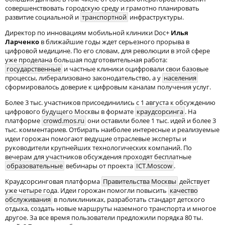
совершенствовать городскую среду и грамотно планировать
развитие социальной и
транспортной
инфраструктуры.
Директор по инновациям мобильной клиники Doc+
Илья
Ларченко
в ближайшие годы ждет серьезного прорыва в
цифровой медицине. По его словам, для революции в этой сфере
уже проделана большая подготовительная работа:
государственные
и частные клиники оцифровали свои базовые
процессы, либерализовано законодательство, а у
населения
сформировалось доверие к цифровым каналам получения услуг.
Более 3 тыс. участников присоединились с 1 августа к обсуждению
цифрового будущего Москвы в формате
краудсорсинга
. На
платформе
crowd.mos.ru
они оставили более 1 тыс. идей и более 3
тыс. комментариев. Отбирать наиболее интересные и реализуемые
идеи горожан помогают ведущие отраслевые эксперты и
руководители крупнейших технологических компаний. По
вечерам для участников обсуждения проходят бесплатные
образовательные
вебинары от проекта
ICT.Moscow
.
Краудсорсинговая платформа
Правительства Москвы
действует
уже четыре года. Идеи горожан помогли повысить
качество
обслуживания
в поликлиниках, разработать стандарт детского
отдыха, создать новые маршруты наземного транспорта и многое
другое. За все время пользователи предложили порядка 80 ты.