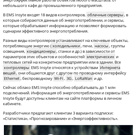
небольшого кафе до промышленного предприятия.
В EMS Insyte входят 18 видов контроллеров,
облачные серверы
, в
которые собираются данные об энергопотреблении, и сервисы,
которые обрабатывают информацию и позволяют формировать
сценарии эффективного энергопотребления.
Разные виды контроллеров устанавливают на ключевые объекты,
потребляющие энергию (
холодильники
, печи,
насосы
, группы
освещения,
кондиционеры
, станки и др.) в зависимости от
параметров этих объектов и особенностей
электрических
и
тепловых сетей на конкретном предприятии или в здании. Все
контроллеры
EMS Insyte относятся к устройствам
Интернета
вещей
, они общаются друг с другом по проводному интерфейсу
Ethernet
, беспроводному
Wi-Fi
,
3G
,
LoRaWan
и др.
Сейчас облако EMS Insyte способно обрабатывать до 1 млн
подключений. Информация об энергопотреблении и сервисы EMS
Insyte будут доступны клиентам на сайте платформы в личном
кабинете.
Разработчики предлагают клиентам 3 варианта подписки:
«Статистика», «Прогнозирование» и «Энергоэффективность».