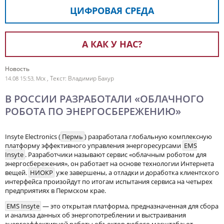
ЦИФРОВАЯ СРЕДА
А КАК У НАС?
Новость
, Текст: Владимир Бахур
14.08 15:53, Мск
В РОССИИ РАЗРАБОТАЛИ «ОБЛАЧНОГО
РОБОТА ПО ЭНЕРГОСБЕРЕЖЕНИЮ»
Insyte Electronics (
Пермь
) разработала глобальную комплексную
платформу эффективного управления энергоресурсами
EMS
Insyte
. Разработчики называют сервис «облачным роботом для
энергосбережения», он работает на основе технологии Интернета
вещей.
НИОКР
уже завершены, а отладки и доработка клиентского
интерфейса произойдут по итогам испытания сервиса на четырех
предприятиях в Пермском крае.
EMS Insyte
— это открытая платформа, предназначенная для сбора
и анализа данных об энергопотреблении и выстраивания
энергоэффективной работы объектов любого масштаба: от