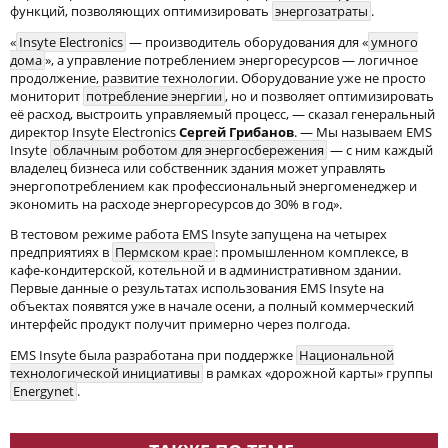
функций, позволяющих оптимизировать
энергозатраты
.
«
Insyte Electronics
— производитель оборудования для «
умного
дома
», а управление потреблением энергоресурсов — логичное
продолжение, развитие технологии. Оборудование уже не просто
мониторит
потребление энергии
, но и позволяет оптимизировать
её расход, выстроить управляемый процесс, — сказал генеральный
директор Insyte Electronics
Сергей Грибанов
. — Мы называем EMS
Insyte
облачным роботом для энергосбережения
— с ним каждый
владелец бизнеса или собственник здания может управлять
энергопотреблением как профессиональный энергоменеджер и
экономить на расходе энергоресурсов до 30% в год».
В тестовом режиме работа EMS Insyte запущена на четырех
предприятиях в
Пермском крае
: промышленном комплексе, в
кафе-кондитерской, котельной и в административном здании.
Первые данные о результатах использования EMS Insyte на
объектах появятся уже в начале осени, а полный коммерческий
интерфейс продукт получит примерно через полгода.
EMS Insyte была разработана при поддержке
Национальной
технологической инициативы
в рамках «дорожной карты» группы
Energynet
.