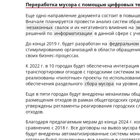
Переработка мусора с помощью цифровых т
Еще одно направление документа состоит в повыш
Вначале планируется провести анализ систем обращ
незаконных
свалок и их негативного влияния на
э
решений по
информатизации
в данной сфере с уч
До конца 2019 г. будет разработан на
федеральном 
стимулированию организаций в области обращения
своих бизнес-процессах.
К 2022 г. в 10 городах будет обеспечена интеграц
транспортировки отходов с городскими системам эк
реализованы «пилотные» проекты по использовани
обеспечения раздельного
сбора мусора
на уровне 
Еще в пяти городах будут внедрены механизмы общ
размещения отходов (в рамках общегородских средс
утверждены регламенты реагирования городских с
отходов.
Благодаря предлагаемым мерам до конца 2024 г. к
сравнению с 2018 г. Все договоры на вывоз мусора 
будут внедрены автоматизированные системы монит
которым будут подключены все занятые в соответс