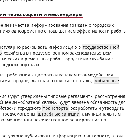
ами через соцсети и мессенджеры
ении качества информирования граждан о городских
ениях одновременно с повышением эффективности работы
т регулярно раскрывать информацию в
государственной
о
хозяйства в предусмотренном законодательством
ктических и ремонтных работ городскими службами с
родских порталах.
вые требования к цифровым каналам взаимодействия
тями городов, включая городские порталы,
мобильные
ления будут утверждены типовые регламенты рассмотрения
щений «обратной связи». Будут введена обязанность для
ство) и городского
транспорта
разработать и утвердить
ут предусмотрены
штрафные санкции
к муниципальным
временное или некачественное реагирование на
т регулярно публиковать информацию в интернете, в том