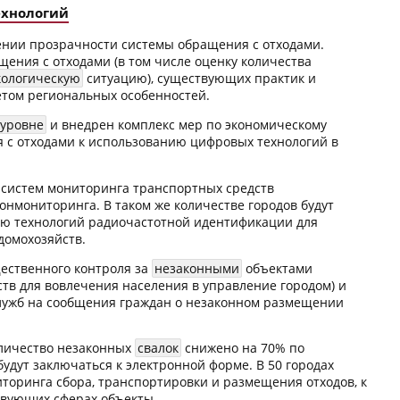
ехнологий
ении прозрачности системы обращения с отходами.
ения с отходами (в том числе оценку количества
кологическую
ситуацию), существующих практик и
етом региональных особенностей.
уровне
и внедрен комплекс мер по экономическому
 с отходами к использованию цифровых технологий в
ия систем мониторинга транспортных средств
онмониторинга. В таком же количестве городов будут
ю технологий радиочастотной идентификации для
домохозяйств.
ественного контроля за
незаконными
объектами
тв для вовлечения населения в управление городом) и
лужб на сообщения граждан о незаконном размещении
оличество незаконных
свалок
снижено на 70% по
будут заключаться к электронной форме. В 50 городах
оринга сбора, транспортировки и размещения отходов, к
твующих сферах объекты.