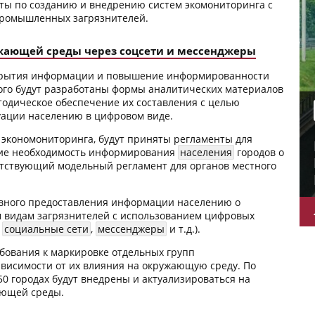
екты по созданию и внедрению систем экомониторинга с
промышленных загрязнителей.
жающей среды через соцсети и мессенджеры
скрытия информации и повышение информированности
ого будут разработаны формы аналитических материалов
тодическое обеспечение их составления с целью
уации населению в цифровом виде.
ы экономониторинга, будут приняты регламенты для
щие необходимость информирования
населения
городов о
етствующий модельный регламент для органов местного
ивного предоставления информации населению о
 видам загрязнителей с использованием цифровых
,
социальные сети
,
мессенджеры
и т.д.).
ебования к маркировке отдельных групп
ависимости от их влияния на окружающую среду. По
50 городах будут внедрены и актуализироваться на
ающей среды.