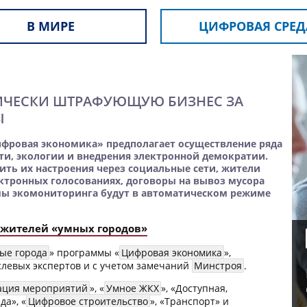
В МИРЕ
ЦИФРОВАЯ СРЕД
ТИЧЕСКИ ШТРАФУЮЩУЮ БИЗНЕС ЗА
Ы
фровая экономика» предполагает осуществление ряда
ти, экологии и внедрения электронной демократии.
ить их настроения через социальные сети, жители
ктронных голосованиях, договоры на вывоз мусора
емы экомониторинга будут в автоматическом режиме
я жителей «умных городов»
ые города
» программы «
Цифровая экономика
»,
слевых экспертов и с учетом замечаний
Минстроя
.
ация мероприятий
», «
Умное ЖКХ
», «Доступная,
да», «
Цифровое строительство
», «Транспорт» и