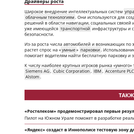
Драйверы роста
Широкое внедрение интеллектуальных систем
упр
облачным технологиям
. Они используются для со
решений в области навигации, социальных связей и
уже имеющейся
транспортной
инфраструктуры и с
безопасности.
Из-за роста числа автомобилей и возникающих по 
растет спрос на «
умные
»
парковки
. Использован
помогает водителям найти бесплатную парковку и 
К числу наиболее крупных игроков рынка «умного»
Siemens AG
,
Cubic Corporation
,
IBM
,
Accenture PLC
Alstom
.
ТАКЖ
«Ростелеком» продемонстрировал первые резул
Пилот на Южном Урале поможет в разработке реал
«Яндекс» создаст в Иннополисе тестовую зону д