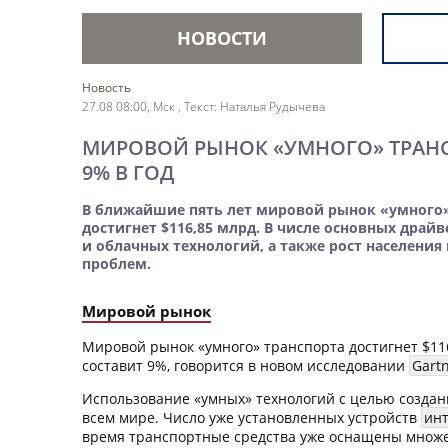
НОВОСТИ
Новость
27.08 08:00, Мск
, Текст: Наталья Рудычева
МИРОВОЙ РЫНОК «УМНОГО» ТРАНСПО
9% В ГОД
В ближайшие пять лет мировой рынок «умного» тр
достигнет $116,85 млрд. В числе основных драй
и облачных технологий, а также рост населения
проблем.
Мировой рынок
Мировой рынок «умного» транспорта достигнет $116,
составит 9%, говорится в новом исследовании
Gartn
Использование «умных» технологий с целью создан
всем мире. Число уже установленных устройств
ин
время транспортные средства уже оснащены множе