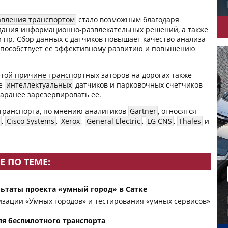
авления транспортом
стало возможным благодаря
здания информационно-развлекательных решений, а также
 пр. Сбор данных с датчиков повышает качество анализа
пособствует ее эффективному развитию и повышению
этой причине транспортных заторов на дорогах также
ие
интеллектуальных
датчиков и парковочных счетчиков
заранее зарезервировать ее.
 транспорта, по мнению аналитиков
Gartner
, относятся
,
Cisco Systems
,
Xerox
,
General Electric
,
LG CNS
,
Thales
и
Е ПО ТЕМЕ:
ьтаты проекта «умный город» в Сатке
изации «Умных городов» и тестирования «умных сервисов»
ля беспилотного транспорта